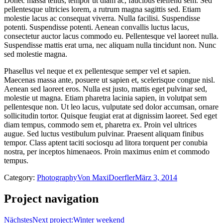
Donec massa tellus, tempor ut diam ac, faucibus eleifend sem. Sed
pellentesque ultricies lorem, a rutrum magna sagittis sed. Etiam
molestie lacus ac consequat viverra. Nulla facilisi. Suspendisse
potenti. Suspendisse potenti. Aenean convallis luctus lacus,
consectetur auctor lacus commodo eu. Pellentesque vel laoreet nulla.
Suspendisse mattis erat urna, nec aliquam nulla tincidunt non. Nunc
sed molestie magna.
Phasellus vel neque et ex pellentesque semper vel et sapien.
Maecenas massa ante, posuere ut sapien et, scelerisque congue nisl.
Aenean sed laoreet eros. Nulla est justo, mattis eget pulvinar sed,
molestie ut magna. Etiam pharetra lacinia sapien, in volutpat sem
pellentesque non. Ut leo lacus, vulputate sed dolor accumsan, ornare
sollicitudin tortor. Quisque feugiat erat at dignissim laoreet. Sed eget
diam tempus, commodo sem et, pharetra ex. Proin vel ultrices
augue. Sed luctus vestibulum pulvinar. Praesent aliquam finibus
tempor. Class aptent taciti sociosqu ad litora torquent per conubia
nostra, per inceptos himenaeos. Proin maximus enim et commodo
tempus.
Category:
Photography
Von
MaxiDoerfler
März 3, 2014
Project navigation
Nächstes
Next project:
Winter weekend